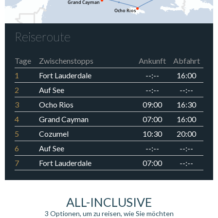
Reiseroute
Tage
Zwischenstopps
Ankunft
Abfahrt
1
Fort Lauderdale
--:--
16:00
2
Auf See
--:--
--:--
3
Ocho Rios
09:00
16:30
4
Grand Cayman
07:00
16:00
5
Cozumel
10:30
20:00
6
Auf See
--:--
--:--
7
Fort Lauderdale
07:00
--:--
ALL-INCLUSIVE
3 Optionen, um zu reisen, wie Sie möchten