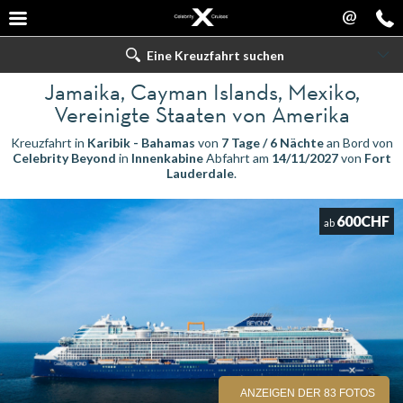
@
Eine Kreuzfahrt suchen
Jamaika, Cayman Islands, Mexiko,
Vereinigte Staaten von Amerika
Kreuzfahrt in
Karibik - Bahamas
von
7 Tage / 6 Nächte
an Bord von
Celebrity Beyond
in
Innenkabine
Abfahrt am
14/11/2027
von
Fort
Lauderdale
.
600CHF
ab
ANZEIGEN DER 83 FOTOS