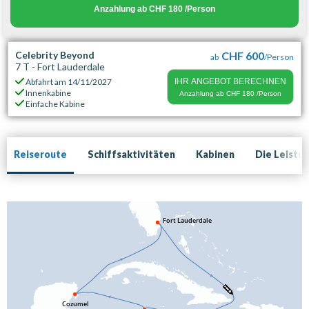
Anzahlung ab
CHF 180
/Person
Celebrity Beyond
CHF 600
ab
/Person
7 T - Fort Lauderdale
Abfahrt am
14/11/2027
IHR ANGEBOT BERECHNEN
Innenkabine
Anzahlung ab
CHF 180
/Person
Einfache Kabine
Reiseroute
Schiffsaktivitäten
Kabinen
Die Leistu