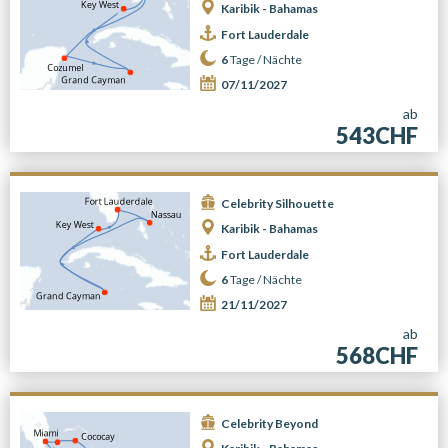
Karibik - Bahamas
Fort Lauderdale
6
Tage /
Nächte
07/11/2027
ab
543CHF
Celebrity Silhouette
Karibik - Bahamas
Fort Lauderdale
6
Tage /
Nächte
21/11/2027
ab
568CHF
Celebrity Beyond