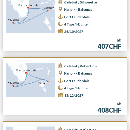
Celebrity Silhouette
Karibik - Bahamas
Fort Lauderdale
4
Tage /
Nächte
26/10/2027
ab
407CHF
Celebrity Reflection
Karibik - Bahamas
Fort Lauderdale
4
Tage /
Nächte
13/12/2027
ab
408CHF
Celebrity Reflection