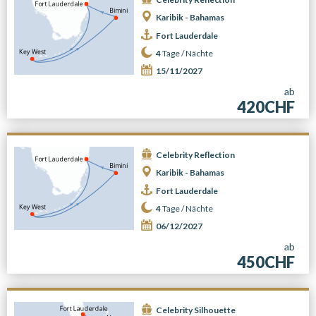
Karibik - Bahamas
Fort Lauderdale
4
Tage /
Nächte
15/11/2027
ab
420CHF
Celebrity Reflection
Karibik - Bahamas
Fort Lauderdale
4
Tage /
Nächte
06/12/2027
ab
450CHF
Celebrity Silhouette