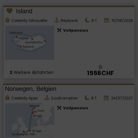
Island
Celebrity Silhouette
Reykjavik
8
T
15/08/2026
Vollpension
1556CHF
2
Weitere Abfahrten
Norwegen, Belgien
Celebrity Apex
Southampton
8
T
24/07/2027
Vollpension