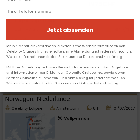
1975CHF
Portugal, Spanien
Jetzt absenden
Celebrity Apex
Southampton
12
T
06/10/2027
Vollpension
Ich bin damit einverstanden, elektronische Werbeinformationen von
Celebrity Cruises Inc. zu erhalten. Eine Abmeldung ist jederzeit möglich.
Weitere Informationen finden Sie in unserer Datenschutzerklärung.
Mit Ihrer Anmeldung erklären Sie sich damit einverstanden, Angebote
und Informationen per E-Mail von Celebrity Cruises Inc. sowie deren
Partner Cruiseline zu erhalten. Eine Abmeldung ist jederzeit möglich.
2154CHF
2
Weitere Abfahrten
Weitere Einzelheiten finden Sie in unserer Datenschutzerklärung
Norwegen, Niederlande
Celebrity Eclipse
Amsterdam
8
T
01/07/2027
Vollpension