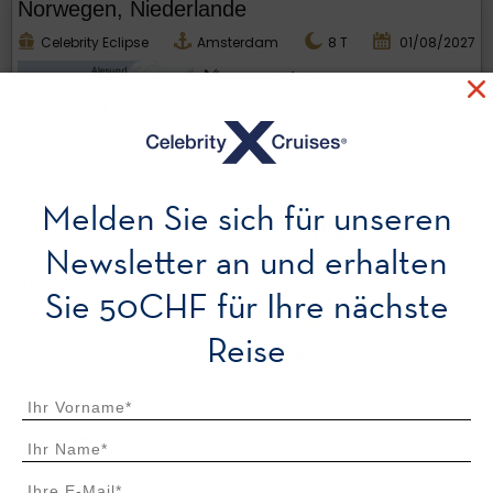
Norwegen, Niederlande
Celebrity Eclipse
Amsterdam
8
T
01/08/2027
Vollpension
Melden Sie sich für unseren
1869CHF
Newsletter an und erhalten
Norwegen
Sie 50CHF für Ihre nächste
Celebrity Apex
Southampton
9
T
07/05/2027
Reise
Vollpension