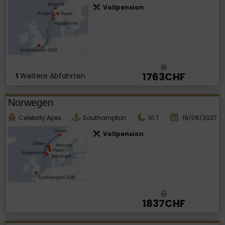
Vollpension
1763CHF
1
Weitere Abfahrten
Norwegen
Celebrity Apex
Southampton
10
T
19/06/2027
Vollpension
1837CHF