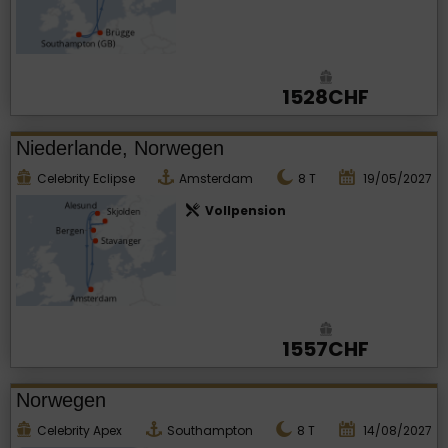
1528CHF
Niederlande, Norwegen
Celebrity Eclipse
Amsterdam
8
T
19/05/2027
Vollpension
1557CHF
Norwegen
Celebrity Apex
Southampton
8
T
14/08/2027