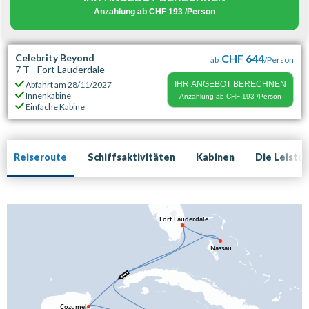
Anzahlung ab
CHF 193
/Person
Celebrity Beyond
CHF 644
ab
/Person
7 T - Fort Lauderdale
Abfahrt am
28/11/2027
IHR ANGEBOT BERECHNEN
Innenkabine
Anzahlung ab
CHF 193
/Person
Einfache Kabine
Reiseroute
Schiffsaktivitäten
Kabinen
Die Leistu