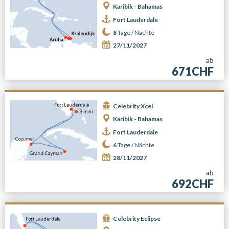
Karibik - Bahamas
Fort Lauderdale
8
Tage /
Nächte
27/11/2027
ab
671CHF
Celebrity Xcel
Karibik - Bahamas
Fort Lauderdale
6
Tage /
Nächte
28/11/2027
ab
692CHF
Celebrity Eclipse