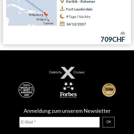
Karibik - Bahamas
Fort Lauderdale
9
Tage /
Nächte
14/12/2027
ab
709CHF
Anmeldung zum unserem Newsletter
OK