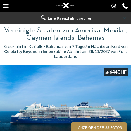
@
Eine Kreuzfahrt suchen
Vereinigte Staaten von Amerika, Mexiko,
Cayman Islands, Bahamas
Kreuzfahrt in
Karibik - Bahamas
von
7 Tage / 6 Nächte
an Bord von
Celebrity Beyond
in
Innenkabine
Abfahrt am
28/11/2027
von
Fort
Lauderdale
.
644CHF
ab
ANZEIGEN DER 83 FOTOS