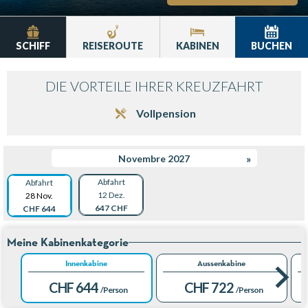
SCHIFF
REISEROUTE
KABINEN
BUCHEN
DIE VORTEILE IHRER KREUZFAHRT
Vollpension
Novembre 2027
»
Abfahrt
Abfahrt
12 Dez.
28 Nov.
647 CHF
CHF 644
Meine Kabinenkategorie
Innenkabine
Aussenkabine
CHF 644
CHF 722
/Person
/Person