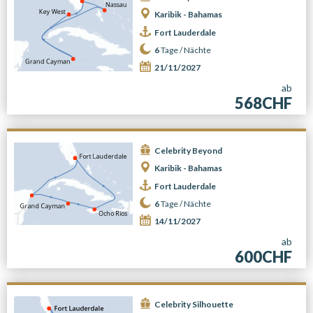
Karibik - Bahamas
Fort Lauderdale
6
Tage /
Nächte
21/11/2027
ab
568CHF
Celebrity Beyond
Karibik - Bahamas
Fort Lauderdale
6
Tage /
Nächte
14/11/2027
ab
600CHF
Celebrity Silhouette