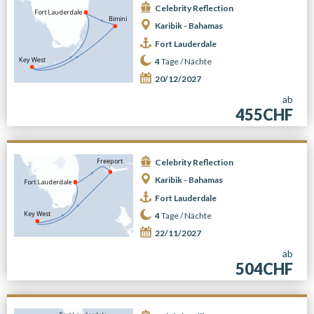
Celebrity Reflection
Karibik - Bahamas
Fort Lauderdale
4
Tage /
Nächte
20/12/2027
ab
455CHF
Celebrity Reflection
Karibik - Bahamas
Fort Lauderdale
4
Tage /
Nächte
22/11/2027
ab
504CHF