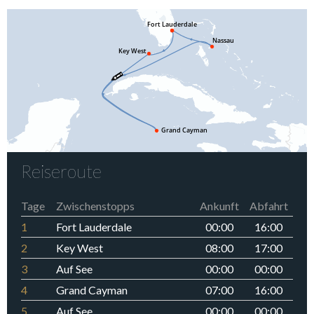
Reiseroute
Tage
Zwischenstopps
Ankunft
Abfahrt
1
Fort Lauderdale
00:00
16:00
2
Key West
08:00
17:00
3
Auf See
00:00
00:00
4
Grand Cayman
07:00
16:00
5
Auf See
00:00
00:00