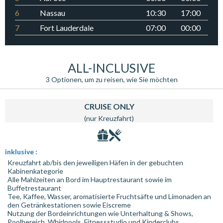
6
Nassau
10:30
17:00
7
Fort Lauderdale
07:00
00:00
ALL-INCLUSIVE
3 Optionen, um zu reisen, wie Sie möchten
CRUISE ONLY
(nur Kreuzfahrt)
inklusive :
Kreuzfahrt ab/bis den jeweiligen Häfen in der gebuchten
Kabinenkategorie
Alle Mahlzeiten an Bord im Hauptrestaurant sowie im
Buffetrestaurant
Tee, Kaffee, Wasser, aromatisierte Fruchtsäfte und Limonaden an
den Getränkestationen sowie Eiscreme
Nutzung der Bordeinrichtungen wie Unterhaltung & Shows,
Poolbereich, Whirlpools, Fitnessstudio und Kinderclubs