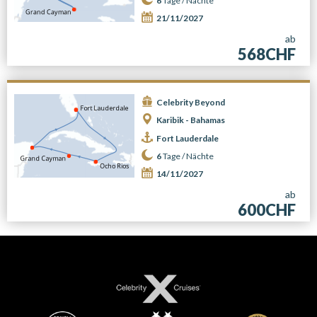
6
Tage /
Nächte
21/11/2027
ab
568CHF
Celebrity Beyond
Karibik - Bahamas
Fort Lauderdale
6
Tage /
Nächte
14/11/2027
ab
600CHF