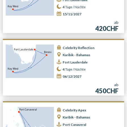
4
Tage /
Nächte
15/11/2027
ab
420CHF
Celebrity Reflection
Karibik - Bahamas
Fort Lauderdale
4
Tage /
Nächte
06/12/2027
ab
450CHF
Celebrity Apex
Karibik - Bahamas
Port Canaveral