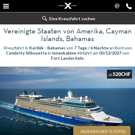
@
Eine Kreuzfahrt suchen
Vereinigte Staaten von Amerika, Cayman
Islands, Bahamas
Kreuzfahrt in
Karibik - Bahamas
von
7 Tage / 6 Nächte
an Bord von
Celebrity Silhouette
in
Innenkabine
Abfahrt am
05/12/2027
von
Fort Lauderdale
.
520CHF
ab
ANZEIGEN DER 75 FOTOS