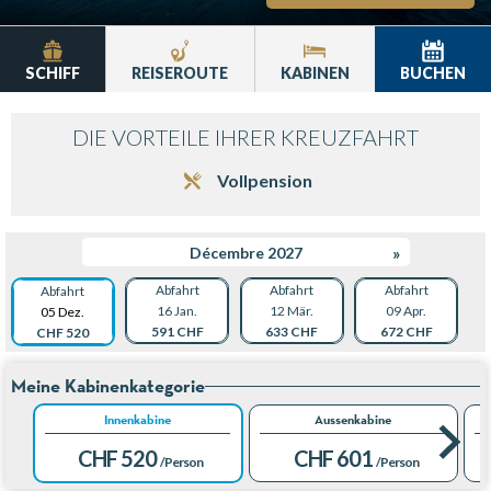
SCHIFF
REISEROUTE
KABINEN
BUCHEN
DIE VORTEILE IHRER KREUZFAHRT
Vollpension
Décembre 2027
»
Abfahrt
Abfahrt
Abfahrt
Abfahrt
16 Jan.
12 Mär.
09 Apr.
05 Dez.
591 CHF
633 CHF
672 CHF
CHF 520
Meine Kabinenkategorie
Innenkabine
Aussenkabine
CHF 520
CHF 601
/Person
/Person