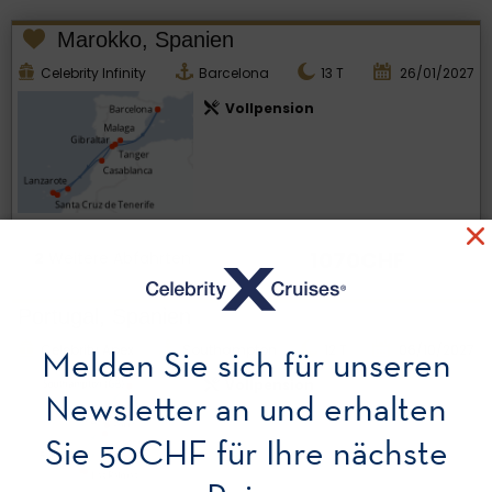
Marokko, Spanien
Celebrity Infinity
Barcelona
13
T
26/01/2027
Vollpension
1070CHF
2
Weitere Abfahrten
Portugal, Spanien
Celebrity Apex
Southampton
12
T
06/10/2027
Melden Sie sich für unseren
Vollpension
Newsletter an und erhalten
Sie 50CHF für Ihre nächste