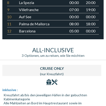
8
La Spezia
00:00
20:00
9
Villefranche
07:00
19:00
10
Auf See
00:00
00:00
11
Palma de Mallorca
08:00
18:00
12
Barcelona
05:00
00:00
ALL-INCLUSIVE
3 Optionen, um zu reisen, wie Sie möchten
CRUISE ONLY
(nur Kreuzfahrt)
inklusive :
Kreuzfahrt ab/bis den jeweiligen Häfen in der gebuchten
Kabinenkategorie
Alle Mahlzeiten an Bord im Hauptrestaurant sowie im