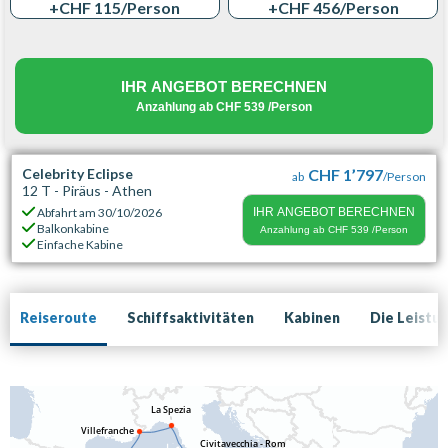
+CHF 115
/Person
+CHF 456
/Person
IHR ANGEBOT BERECHNEN
Anzahlung ab
CHF 539
/Person
Celebrity Eclipse
CHF 1’797
ab
/Person
12 T - Piräus - Athen
Abfahrt am
30/10/2026
IHR ANGEBOT BERECHNEN
Balkonkabine
Anzahlung ab
CHF 539
/Person
Einfache Kabine
Reiseroute
Schiffsaktivitäten
Kabinen
Die Leistu