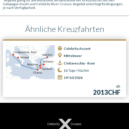
*Angebot gültig für alle Reiseziele, mit Ausnahme der Kreuzfahrten auf den
Galapagos-Inseln und Celebrity River Cruises. Angebot unterliegt Bedingungen,
je nach Verfügbarkeit.
Ähnliche Kreuzfahrten
Celebrity Ascent
Mittelmeer
Civitavecchia - Rom
11
Tage /
Nächte
19/10/2026
ab
2013CHF