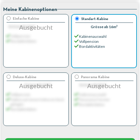
Meine Kabinenoptionen
Einfache Kabine
Standart-Kabine
Ausgebucht
Grösse ab 16m²
Grösse ab 16m²
Vollpension
Kabinenauswahl
Bordaktivitäten
Vollpension
Bordaktivitäten
Deluxe-Kabine
Panorama Kabine
Ausgebucht
Ausgebucht
Grösse ab 16m²
Grösse ab 22m²
Vollpension
Kabinenauswahl
Kabine auf einem höheren Deck
Panorama Fenster
gelegen
Bordaktivitäten
Bordaktivitäten