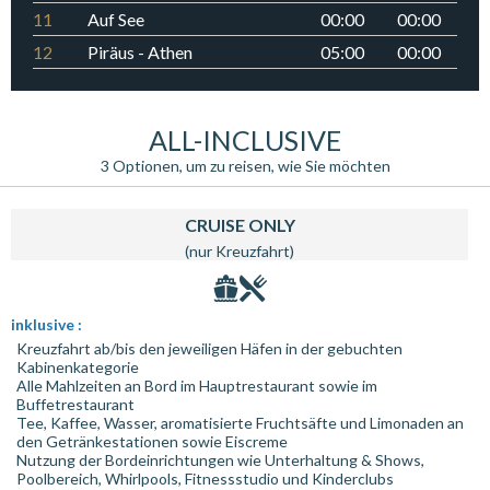
11
Auf See
00:00
00:00
12
Piräus - Athen
05:00
00:00
ALL-INCLUSIVE
3 Optionen, um zu reisen, wie Sie möchten
CRUISE ONLY
(nur Kreuzfahrt)
inklusive :
Kreuzfahrt ab/bis den jeweiligen Häfen in der gebuchten
Kabinenkategorie
Alle Mahlzeiten an Bord im Hauptrestaurant sowie im
Buffetrestaurant
Tee, Kaffee, Wasser, aromatisierte Fruchtsäfte und Limonaden an
den Getränkestationen sowie Eiscreme
Nutzung der Bordeinrichtungen wie Unterhaltung & Shows,
Poolbereich, Whirlpools, Fitnessstudio und Kinderclubs