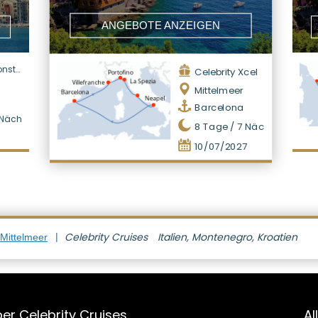
ANGEBOTE ANZEIGEN
lation
Celebrity Xcel
Mittelmeer
Barcelona
Nächte
8
Tage /
7
Nächte
10/07/2027
Celebrity Cruises
Italien, Montenegro, Kroatien
 Mittelmeer
er Celebrity Cruises
Al