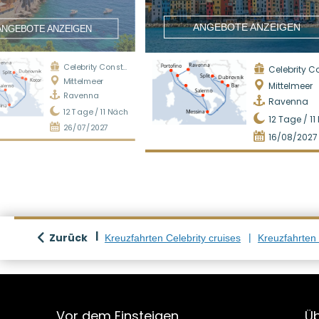
ANGEBOTE ANZEIGEN
ANGEBOTE ANZEIGEN
Celebrity Constellation
Celebrity Constel
Mittelmeer
Mittelmeer
Ravenna
Ravenna
12
Tage /
11
Nächte
12
Tage /
11
26/07/2027
16/08/2027
Zurück
Kreuzfahrten Celebrity cruises
Kreuzfahrten
Vor dem Einsteigen
Üb