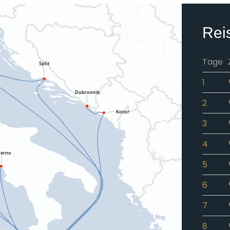
Rei
Tage
1
2
3
4
5
6
7
8