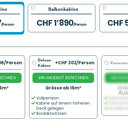
ine
Balkonkabine
7
CHF 1’890
CHF 
/Person
/Person
Deluxe-
06
/Person
+CHF 302
/Person
Panorama
Kabine
RECHNEN
IHR ANGEBOT BERECHNEN
IHR ANG
16m²
Grösse ab 16m²
Grös
Au
Vollpension
Kabinena
Kabine auf einem höheren
Panorama
Deck gelegen
Bordaktiv
Bordaktivitäten