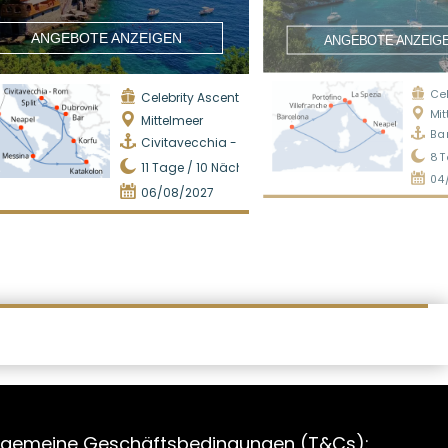
ANGEBOTE ANZEIGEN
ANGEBOTE ANZEIG
Cel
Celebrity Ascent
Mit
Mittelmeer
Ba
Civitavecchia - Rom
8
T
11
Tage /
10
Nächte
04
06/08/2027
lgemeine Geschäftsbedingungen (T&Cs):