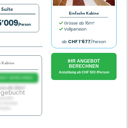
Suite
Einfache Kabine
5’009
Grösse ab 16m²
/Person
Vollpension
CHF 1’677
ab
/Person
IHR ANGEBOT
 Kabine
BERECHNEN
Anzahlung ab
CHF 503
/Person
EBOT BERECHNEN
se ab 22m²
sgebucht
uswahl
 Fenster
itäten