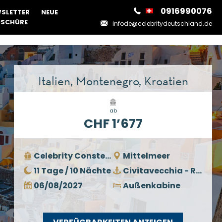
0916990076
SLETTER
NEUE
SCHÜRE
infode@celebritydeutschland.de
Italien, Montenegro, Kroatien
ab
CHF 1’677
Celebrity Constellation
Mittelmeer
11 Tage / 10 Nächte
Civitavecchia - Rom
06/08/2027
Außenkabine