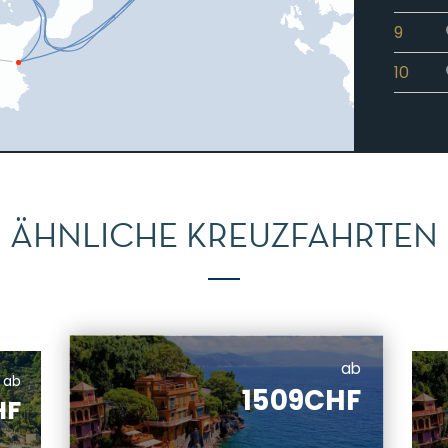
9
10
11
ÄHNLICHE KREUZFAHRTEN
ab
ab
1509CHF
HF