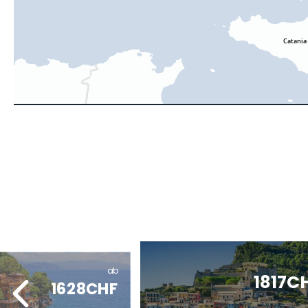
ab
1817C
1628CHF