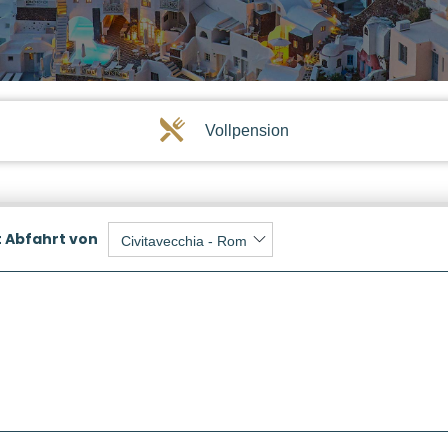
Vollpension
t
Abfahrt von