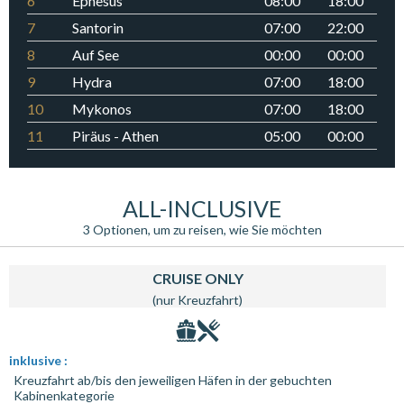
6
Ephesus
08:00
18:00
7
Santorin
07:00
22:00
8
Auf See
00:00
00:00
9
Hydra
07:00
18:00
10
Mykonos
07:00
18:00
11
Piräus - Athen
05:00
00:00
ALL-INCLUSIVE
3 Optionen, um zu reisen, wie Sie möchten
CRUISE ONLY
(nur Kreuzfahrt)
inklusive :
Kreuzfahrt ab/bis den jeweiligen Häfen in der gebuchten
Kabinenkategorie