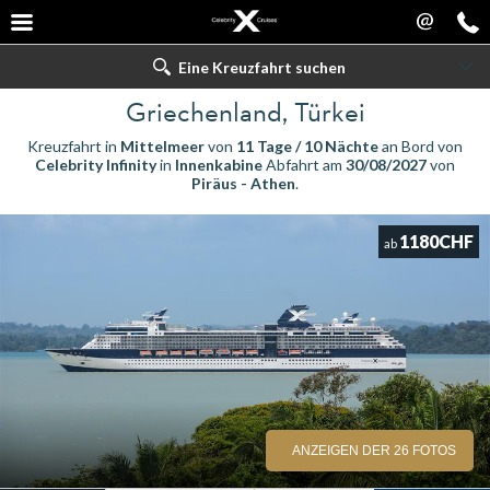
@
Eine Kreuzfahrt suchen
Griechenland, Türkei
Kreuzfahrt in
Mittelmeer
von
11 Tage / 10 Nächte
an Bord von
Celebrity Infinity
in
Innenkabine
Abfahrt am
30/08/2027
von
Piräus - Athen
.
1180CHF
ab
ANZEIGEN DER 26 FOTOS