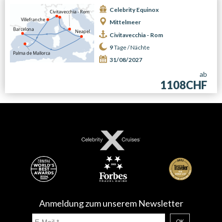
Celebrity Equinox
Mittelmeer
Civitavecchia - Rom
9
Tage /
Nächte
31/08/2027
ab
1108CHF
Anmeldung zum unserem Newsletter
OK