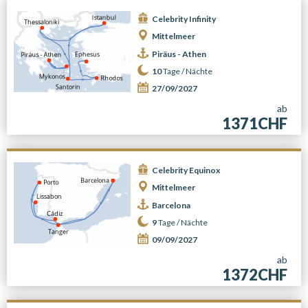
Celebrity Infinity
Mittelmeer
Piräus - Athen
10
Tage /
Nächte
27/09/2027
ab
1371CHF
Celebrity Equinox
Mittelmeer
Barcelona
9
Tage /
Nächte
09/09/2027
ab
1372CHF