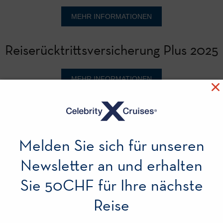
MEHR INFORMATIONEN
Reiserücktrittsversicherung Plus 2025
MEHR INFORMATIONEN
Komplettschutzversicherung 2025
Melden Sie sich für unseren
MEHR INFORMATIONEN
Newsletter an und erhalten
Komplettschutzversicherung Plus 2025
Sie 50CHF für Ihre nächste
Reise
MEHR INFORMATIONEN