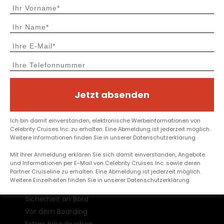
Jetzt absenden
Anmeldung zum unserem Newsletter
Ich bin damit einverstanden, elektronische Werbeinformationen von
OK
Celebrity Cruises Inc. zu erhalten. Eine Abmeldung ist jederzeit möglich.
Weitere Informationen finden Sie in unserer Datenschutzerklärung.
Vor dem Einsteigen
Mit Ihrer Anmeldung erklären Sie sich damit einverstanden, Angebote
und Informationen per E-Mail von Celebrity Cruises Inc. sowie deren
Partner Cruiseline zu erhalten. Eine Abmeldung ist jederzeit möglich.
Online-Check-in
Weitere Einzelheiten finden Sie in unserer Datenschutzerklärung
Reisedokumente
Sicherheit an Bord
Vor dem Boarding