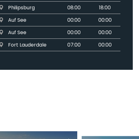
Philipsburg
08:00
18:00
Auf See
00:00
00:00
Auf See
00:00
00:00
Fort Lauderdale
07:00
00:00