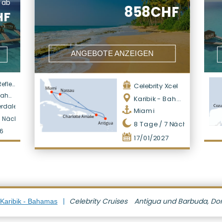
ab
858CHF
HF
ANGEBOTE ANZEIGEN
ection
Celebrity Xcel
amas
Karibik - Bahamas
erdale
Miami
7
Nächte
8
Tage /
7
Nächte
6
17/01/2027
Celebrity Cruises
Antigua und Barbuda, Dom
 Karibik - Bahamas