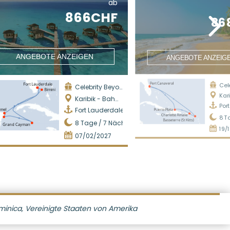
ab
866CHF
86
ANGEBOTE ANZEIGEN
ANGEBOTE ANZEIG
Cel
Celebrity Beyond
Karib
Karibik - Bahamas
Por
Fort Lauderdale
8
T
8
Tage /
7
Nächte
19/
07/02/2027
inica, Vereinigte Staaten von Amerika