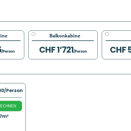
ine
Balkonkabine
5
CHF 1’721
CHF 
/Person
/Person
90
/Person
RECHNEN
17m²