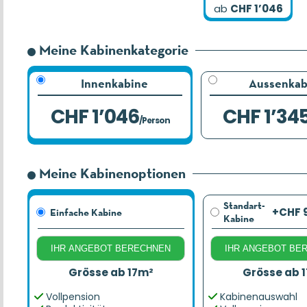
ab
CHF 1’046
Meine Kabinenkategorie
Innenkabine
Aussenkab
CHF 1’046
CHF 1’34
/Person
Meine Kabinenoptionen
Standart-
+CHF 
Einfache Kabine
Kabine
IHR ANGEBOT BERECHNEN
IHR ANGEBOT BE
Grösse ab 17m²
Grösse ab 
Vollpension
Kabinenauswahl