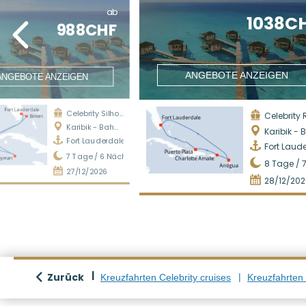
ab
1038C
988CHF
ANGEBOTE ANZEIGEN
ANGEBOTE ANZEIGEN
Celebrity Silhouette
Celebrity Refl
Karibik - Bahamas
Karibik - Bah
Fort Lauderdale
Fort Laud
7
Tage /
6
Nächte
8
Tage /
27/12/2026
28/12/202
Zurück
Kreuzfahrten Celebrity cruises
Kreuzfahrten