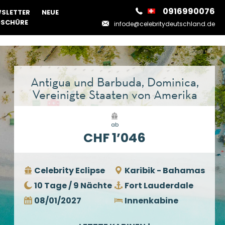
0916990076
SLETTER
NEUE
SCHÜRE
infode@celebritydeutschland.de
Antigua und Barbuda, Dominica,
Vereinigte Staaten von Amerika
ab
CHF 1’046
Celebrity Eclipse
Karibik - Bahamas
10 Tage / 9 Nächte
Fort Lauderdale
08/01/2027
Innenkabine