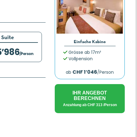
Suite
Einfache Kabine
5’986
Grösse ab 17m²
/Person
Vollpension
CHF 1’046
ab
/Person
IHR ANGEBOT
BERECHNEN
Anzahlung ab
CHF 313
/Person