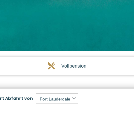
Vollpension
rt
Abfahrt von