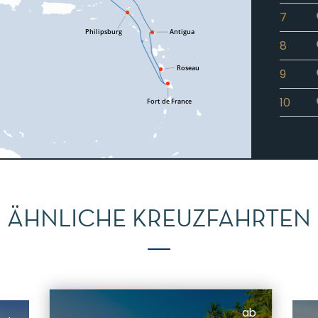
7
8
9
10
ÄHNLICHE KREUZFAHRTEN
ab