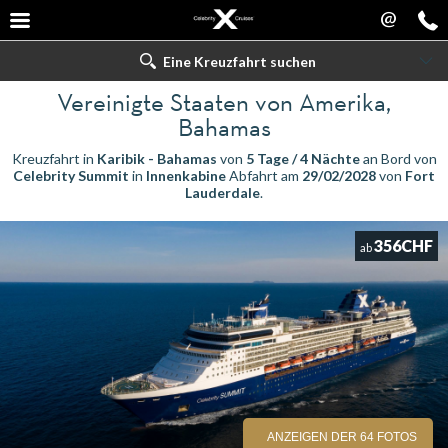
@
Eine Kreuzfahrt suchen
Vereinigte Staaten von Amerika,
Bahamas
Kreuzfahrt in
Karibik - Bahamas
von
5 Tage / 4 Nächte
an Bord von
Celebrity Summit
in
Innenkabine
Abfahrt am
29/02/2028
von
Fort
Lauderdale
.
356CHF
ab
ANZEIGEN DER 64 FOTOS