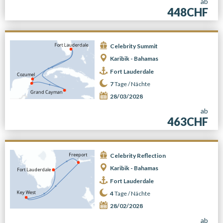
ab
448CHF
Celebrity Summit
Karibik - Bahamas
Fort Lauderdale
7
Tage /
Nächte
28/03/2028
ab
463CHF
Celebrity Reflection
Karibik - Bahamas
Fort Lauderdale
4
Tage /
Nächte
28/02/2028
ab