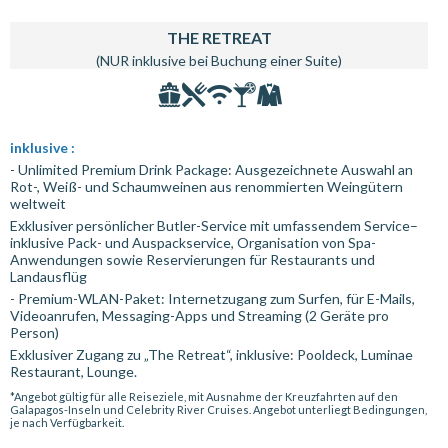
THE RETREAT
(NUR inklusive bei Buchung einer Suite)
inklusive :
- Unlimited Premium Drink Package: Ausgezeichnete Auswahl an
Rot-, Weiß- und Schaumweinen aus renommierten Weingütern
weltweit
Exklusiver persönlicher Butler-Service mit umfassendem Service–
inklusive Pack- und Auspackservice, Organisation von Spa-
Anwendungen sowie Reservierungen für Restaurants und
Landausflüg
- Premium-WLAN-Paket: Internetzugang zum Surfen, für E-Mails,
Videoanrufen, Messaging-Apps und Streaming (2 Geräte pro
Person)
Exklusiver Zugang zu „The Retreat“, inklusive: Pooldeck, Luminae
Restaurant, Lounge.
*Angebot gültig für alle Reiseziele, mit Ausnahme der Kreuzfahrten auf den
Galapagos-Inseln und Celebrity River Cruises. Angebot unterliegt Bedingungen,
je nach Verfügbarkeit.