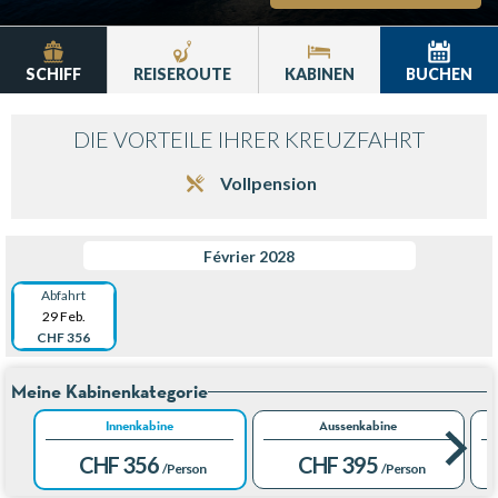
SCHIFF
REISEROUTE
KABINEN
BUCHEN
DIE VORTEILE IHRER KREUZFAHRT
Vollpension
Février 2028
Abfahrt
29 Feb.
CHF 356
Meine Kabinenkategorie
Innenkabine
Aussenkabine
CHF 356
CHF 395
/Person
/Person