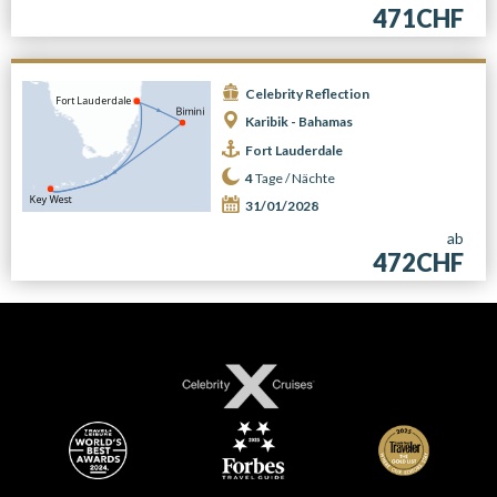
471CHF
Celebrity Reflection
Karibik - Bahamas
Fort Lauderdale
4
Tage /
Nächte
31/01/2028
ab
472CHF