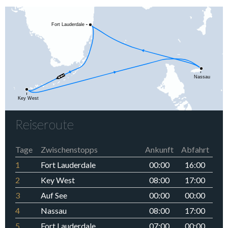
Reiseroute
Tage
Zwischenstopps
Ankunft
Abfahrt
1
Fort Lauderdale
00:00
16:00
2
Key West
08:00
17:00
3
Auf See
00:00
00:00
4
Nassau
08:00
17:00
5
Fort Lauderdale
07:00
00:00