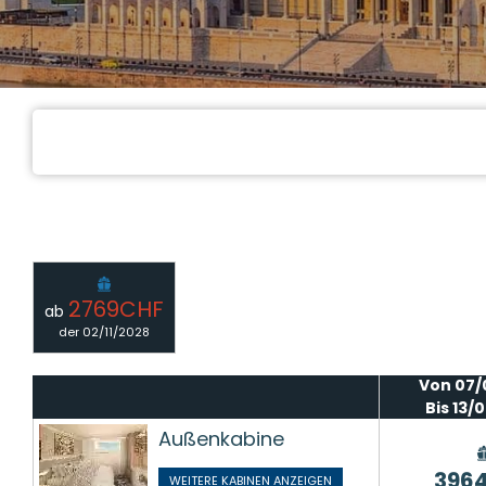
2769CHF
ab
der
02/11/2028
Von 07/
Bis 13/
Außenkabine
396
WEITERE KABINEN ANZEIGEN