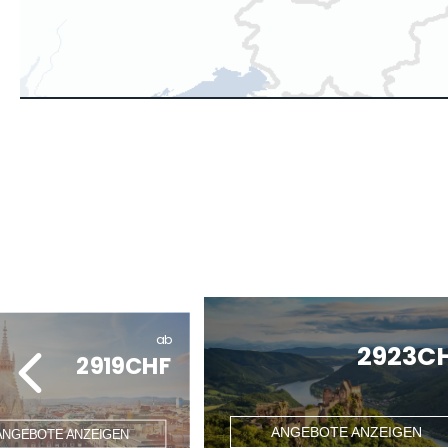
ab
2923C
2919CHF
ANGEBOTE ANZEIGEN
ANGEBOTE ANZEIGEN