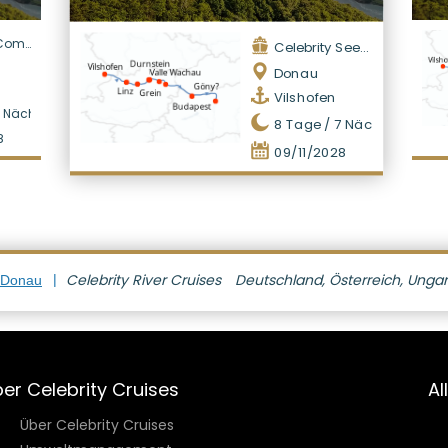
mpass
Celebrity Seeker
Donau
Vilshofen
Nächte
8
Tage /
7
Nächte
8
09/11/2028
Celebrity River Cruises
Deutschland, Österreich, Unga
 Donau
er Celebrity Cruises
Al
Über Celebrity Cruises