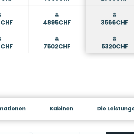
7CHF
4895CHF
3566CHF
8CHF
7502CHF
5320CHF
rmationen
Kabinen
Die Leistung