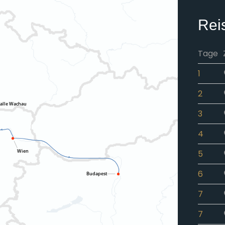
Rei
Tage
1
2
3
4
5
6
7
7