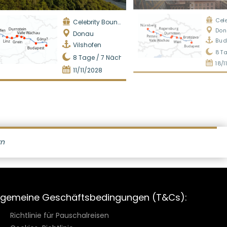
Celeb
Celebrity Boundless
Don
Donau
Bud
Vilshofen
8
Ta
8
Tage /
7
Nächte
18/1
11/11/2028
rn
lgemeine Geschäftsbedingungen (T&Cs):
Richtlinie für Pauschalreisen