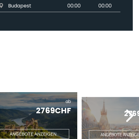
Budapest
00:00
00:00
ab
2769CHF
276
ANGEBOTE ANZEIGEN
ANGEBOTE ANZEIG