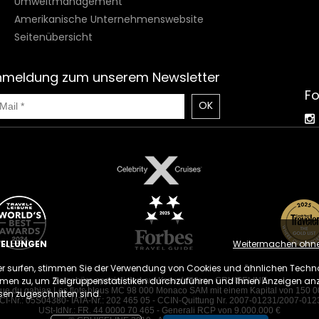
Umweltmanagement
Amerikanische Unternehmenswebsite
Seitenübersicht
nmeldung zum unserem Newsletter
Fo
OK
TELLUNGEN
Weitermachen ohne 
er surfen, stimmen Sie der Verwendung von Cookies und ähnlichen Techn
men zu, um Zielgruppenstatistiken durchzuführen und Ihnen Anzeigen anz
Reisebüro spezialisiert auf Kreuzfahrten - CRUISELINE
rue du gabian Les flots bleus MC 98 000 Monaco SAM mit einem Kapital von 150 0
ssen zugeschnitten sind.
CI-Nr.: 05S04380- IATA-Nr.: 202 465 05 - CCIN-Quittung Nr. 2007-01231/2007-012
USt-IdNr.: FR. 44 0000 70 465 - Generali RCP von 9.000.000 €