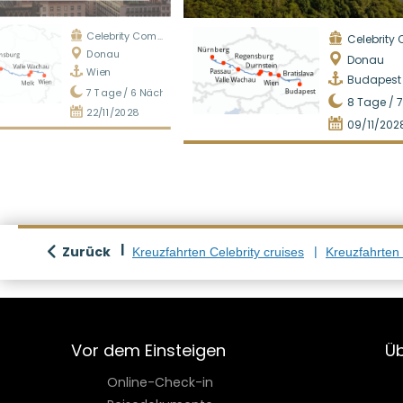
Celebrity Compass
Celebrity Co
Donau
Donau
Wien
Budapest
7
Tage /
6
Nächte
8
Tage /
7
22/11/2028
09/11/202
Zurück
Kreuzfahrten Celebrity cruises
Kreuzfahrten
Vor dem Einsteigen
Üb
Online-Check-in