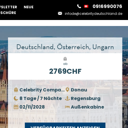
0916990076
SLETTER
NEUE
SCHÜRE
infode@celebritydeutschland.de
Deutschland, Österreich, Ungarn
ab
2769CHF
Celebrity Compass
Donau
8 Tage / 7 Nächte
Regensburg
02/11/2028
Außenkabine