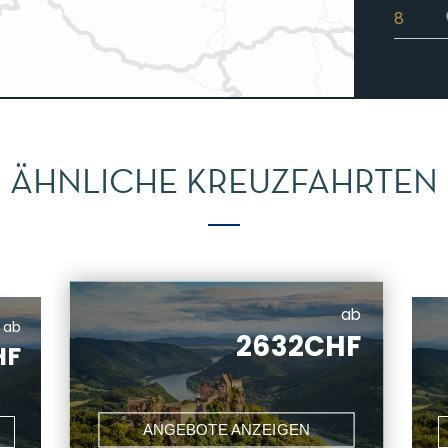
8
ÄHNLICHE KREUZFAHRTEN
ab
ab
2632CHF
HF
ANGEBOTE ANZEIGEN