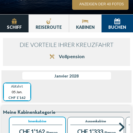
ANZEIGEN DER 40 FOTOS
SCHIFF
REISEROUTE
KABINEN
BUCHEN
DIE VORTEILE IHRER KREUZFAHRT
Vollpension
Janvier 2028
Abfahrt
05 Jan.
CHF 1’162
Meine Kabinenkategorie
Innenkabine
Aussenkabine
CHF 1’162
CHF 1’333
/Person
/Person