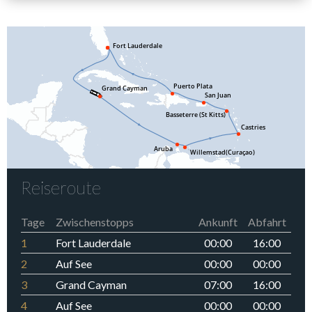
Reiseroute
Tage
Zwischenstopps
Ankunft
Abfahrt
1
Fort Lauderdale
00:00
16:00
2
Auf See
00:00
00:00
3
Grand Cayman
07:00
16:00
4
Auf See
00:00
00:00