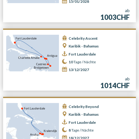
15/01/2028
ab
1003CHF
Celebrity Ascent
Karibik - Bahamas
Fort Lauderdale
10
Tage /
Nächte
13/12/2027
ab
1014CHF
Celebrity Beyond
Karibik - Bahamas
Fort Lauderdale
8
Tage /
Nächte
18/12/2027