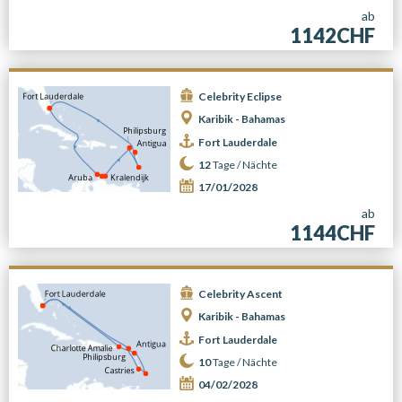
ab
1142CHF
Celebrity Eclipse
Karibik - Bahamas
Fort Lauderdale
12
Tage /
Nächte
17/01/2028
ab
1144CHF
Celebrity Ascent
Karibik - Bahamas
Fort Lauderdale
10
Tage /
Nächte
04/02/2028