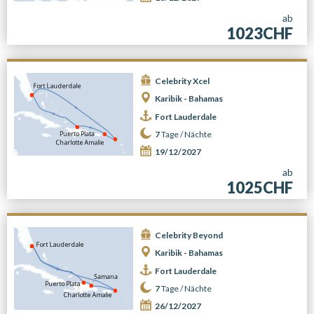
ab
1023CHF
Celebrity Xcel
Karibik - Bahamas
Fort Lauderdale
7
Tage /
Nächte
19/12/2027
ab
1025CHF
Celebrity Beyond
Karibik - Bahamas
Fort Lauderdale
7
Tage /
Nächte
26/12/2027