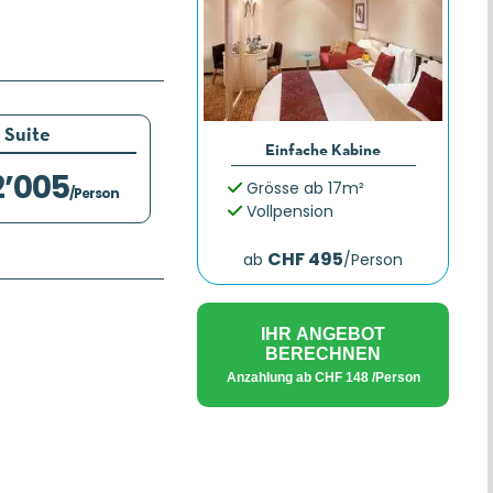
Suite
Einfache Kabine
2’005
Grösse ab 17m²
/Person
Vollpension
CHF 495
ab
/Person
IHR ANGEBOT
BERECHNEN
Anzahlung ab
CHF 148
/Person