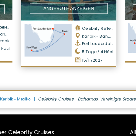
ANGEBOTE ANZEIGEN
ection
Celebrity Reflection
amas
Karibik - Bahamas
erdale
Fort Lauderdale
3
Nächte
5
Tage /
4
Nächte
15/11/2027
Celebrity Cruises
Bahamas, Vereinigte Staat
Karibik - Mexiko
er Celebrity Cruises
Al