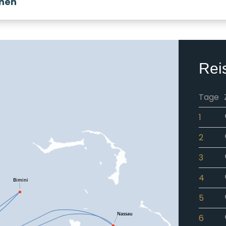
onen
Rei
Tage
1
2
3
4
5
6