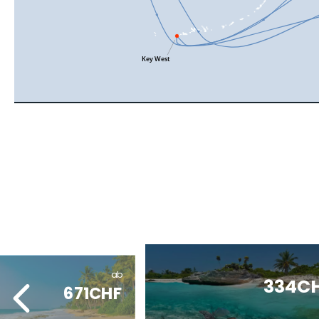
ab
334C
671CHF