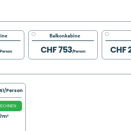
ine
Balkonkabine
CHF 753
CHF 
/Person
/Person
41
/Person
RECHNEN
17m²