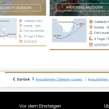
ANGEBOTE ANZEIGEN
ANGEBOTE ANZEIGEN
Celebrity Silhouette
Celebrity Refl
Karibik - Bahamas
Karibik - Bah
Fort Lauderdale
Fort Laud
9
Tage /
8
Nächte
4
Tage /
27/11/2027
12/11/2027
Zurück
Kreuzfahrten Celebrity cruises
Kreuzfahrten 
Vor dem Einsteigen
Üb