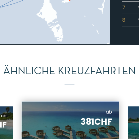
7
8
ÄHNLICHE KREUZFAHRTEN
ab
ab
381CHF
HF