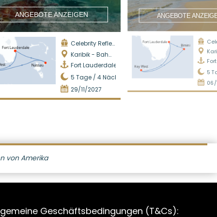
ANGEBOTE ANZEIGEN
ANGEBOTE ANZEIG
Celeb
Celebrity Reflection
Karib
Karibik - Bahamas
For
Fort Lauderdale
5
T
5
Tage /
4
Nächte
06/
29/11/2027
en von Amerika
lgemeine Geschäftsbedingungen (T&Cs):