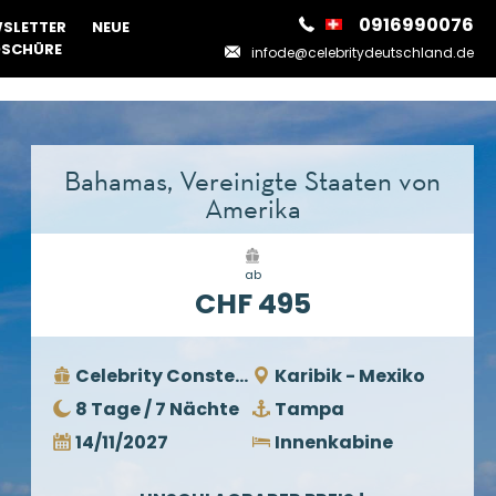
0916990076
SLETTER
NEUE
SCHÜRE
infode@celebritydeutschland.de
Bahamas, Vereinigte Staaten von
Amerika
ab
CHF 495
Celebrity Constellation
Karibik - Mexiko
8 Tage / 7 Nächte
Tampa
14/11/2027
Innenkabine