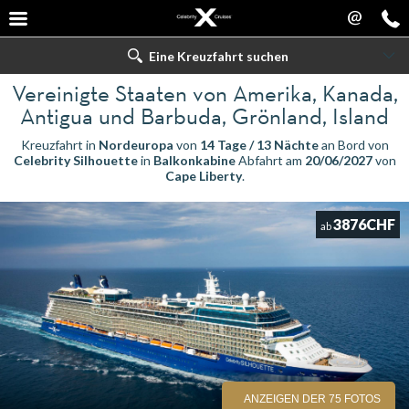
@
Eine Kreuzfahrt suchen
Vereinigte Staaten von Amerika, Kanada,
Antigua und Barbuda, Grönland, Island
Kreuzfahrt in
Nordeuropa
von
14 Tage / 13 Nächte
an Bord von
Celebrity Silhouette
in
Balkonkabine
Abfahrt am
20/06/2027
von
Cape Liberty
.
3876CHF
ab
ANZEIGEN DER 75 FOTOS