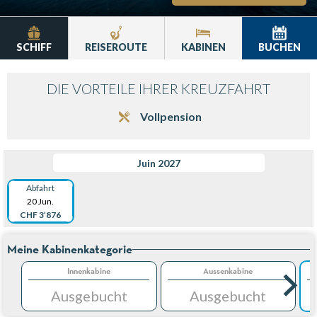
SCHIFF
REISEROUTE
KABINEN
BUCHEN
DIE VORTEILE IHRER KREUZFAHRT
Vollpension
Juin 2027
Abfahrt
20 Jun.
CHF 3’876
Meine Kabinenkategorie
Innenkabine
Aussenkabine
Ausgebucht
Ausgebucht