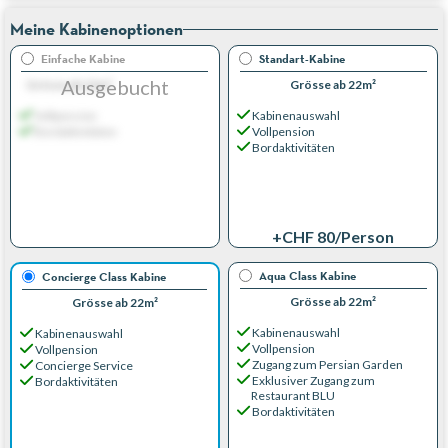
Meine Kabinenoptionen
Einfache Kabine
Standart-Kabine
Ausgebucht
Grösse ab 22m²
Grösse ab 22m²
Vollpension
Kabinenauswahl
Bordaktivitäten
Vollpension
Bordaktivitäten
+CHF 80
/Person
Aqua Class Kabine
Concierge Class Kabine
Grösse ab 22m²
Grösse ab 22m²
Kabinenauswahl
Kabinenauswahl
Vollpension
Vollpension
Zugang zum Persian Garden
Concierge Service
Exklusiver Zugang zum
Bordaktivitäten
Restaurant BLU
Bordaktivitäten