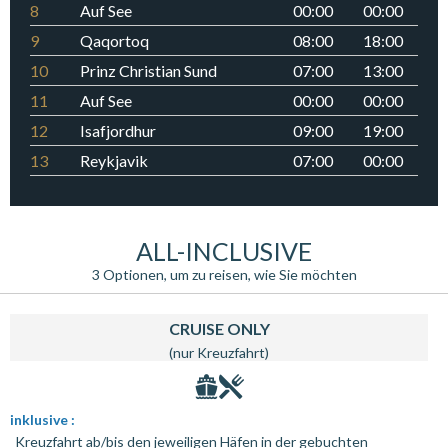
8
Auf See
00:00
00:00
9
Qaqortoq
08:00
18:00
10
Prinz Christian Sund
07:00
13:00
11
Auf See
00:00
00:00
12
Isafjordhur
09:00
19:00
13
Reykjavik
07:00
00:00
14
Reykjavik
00:00
00:00
ALL-INCLUSIVE
3 Optionen, um zu reisen, wie Sie möchten
CRUISE ONLY
(nur Kreuzfahrt)
inklusive :
Kreuzfahrt ab/bis den jeweiligen Häfen in der gebuchten