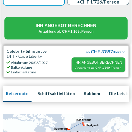
+CHF 1’726
/Person
IHR ANGEBOT BERECHNEN
Anzahlung ab
CHF 1’169
/Person
Celebrity Silhouette
CHF 3’897
ab
/Person
14 T - Cape Liberty
Abfahrt am
20/06/2027
IHR ANGEBOT BERECHNEN
Balkonkabine
Anzahlung ab
CHF 1’169
/Person
Einfache Kabine
Reiseroute
Schiffsaktivitäten
Kabinen
Die Leistu