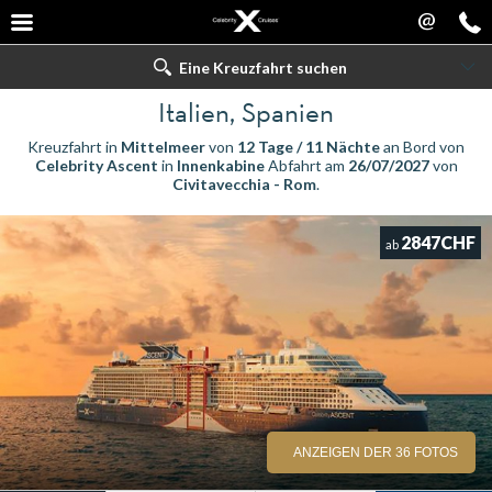
@
Eine Kreuzfahrt suchen
Italien, Spanien
Kreuzfahrt in
Mittelmeer
von
12 Tage / 11 Nächte
an Bord von
Celebrity Ascent
in
Innenkabine
Abfahrt am
26/07/2027
von
Civitavecchia - Rom
.
2847CHF
ab
ANZEIGEN DER 36 FOTOS