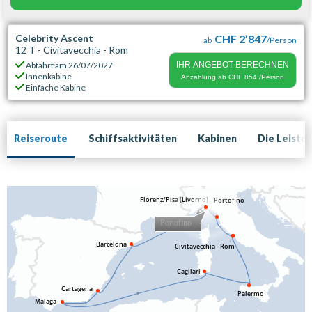
Celebrity Ascent
CHF 2’847
ab
/Person
12 T - Civitavecchia - Rom
Abfahrt am
26/07/2027
IHR ANGEBOT BERECHNEN
Innenkabine
Anzahlung ab
CHF 854
/Person
Einfache Kabine
Reiseroute
Schiffsaktivitäten
Kabinen
Die Leistu