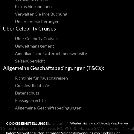
Extras hinzubuchen
Verwalten Sie Ihre Buchung
Unsere Versicherungen
Über Celebrity Cruises
Über Celebrity Cruises
Umweltmanagement
Amerikanische Unternehmenswebsite
Seitenübersicht
Allgemeine Geschäftsbedingungen (T&Cs):
Richtlinie für Pauschalreisen
Cookies-Richtlinie
Datenschutz
Passagierrechte
Allgemeine Geschäftsbedingungen
Reisebüro spezialisiert auf Kreuzfahrten - CRUISELINE
Weitermachen ohne zu akzeptieren
COOKIE EINSTELLUNGEN
16 rue du gabian Les flots bleus MC 98 000 Monaco SAM mit einem Kapital
Indem Sie weiter surfen, stimmen Sie der Verwendung von Cookies und
von 150 000 €