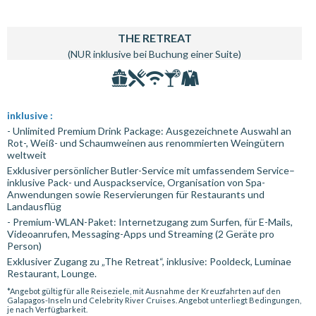
THE RETREAT
(NUR inklusive bei Buchung einer Suite)
inklusive :
- Unlimited Premium Drink Package: Ausgezeichnete Auswahl an
Rot-, Weiß- und Schaumweinen aus renommierten Weingütern
weltweit
Exklusiver persönlicher Butler-Service mit umfassendem Service–
inklusive Pack- und Auspackservice, Organisation von Spa-
Anwendungen sowie Reservierungen für Restaurants und
Landausflüg
- Premium-WLAN-Paket: Internetzugang zum Surfen, für E-Mails,
Videoanrufen, Messaging-Apps und Streaming (2 Geräte pro
Person)
Exklusiver Zugang zu „The Retreat“, inklusive: Pooldeck, Luminae
Restaurant, Lounge.
*Angebot gültig für alle Reiseziele, mit Ausnahme der Kreuzfahrten auf den
Galapagos-Inseln und Celebrity River Cruises. Angebot unterliegt Bedingungen,
je nach Verfügbarkeit.