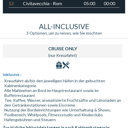
12
Civitavecchia - Rom
05:00
00:00
ALL-INCLUSIVE
3 Optionen, um zu reisen, wie Sie möchten
CRUISE ONLY
(nur Kreuzfahrt)
inklusive :
Kreuzfahrt ab/bis den jeweiligen Häfen in der gebuchten
Kabinenkategorie
Alle Mahlzeiten an Bord im Hauptrestaurant sowie im
Buffetrestaurant
Tee, Kaffee, Wasser, aromatisierte Fruchtsäfte und Limonaden an
den Getränkestationen sowie Eiscreme
Nutzung der Bordeinrichtungen wie Unterhaltung & Shows,
Poolbereich, Whirlpools, Fitnessstudio und Kinderclubs
Hafengebühren und Steuern
Zusätzliche Inklusivleistungen je nach Kabinenkategorie: