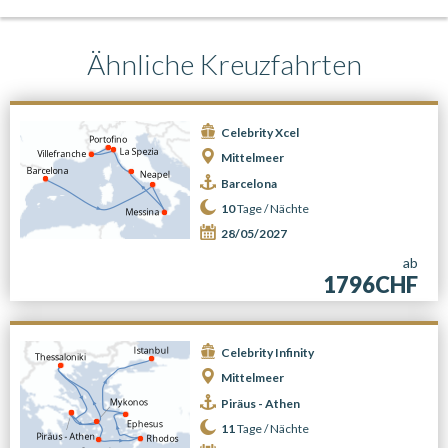
Ähnliche Kreuzfahrten
Celebrity Xcel
Mittelmeer
Barcelona
10
Tage /
Nächte
28/05/2027
ab
1796CHF
Celebrity Infinity
Mittelmeer
Piräus - Athen
11
Tage /
Nächte