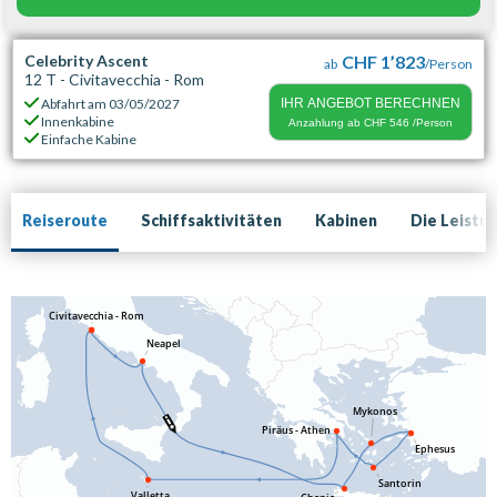
Celebrity Ascent
CHF 1’823
ab
/Person
12 T - Civitavecchia - Rom
Abfahrt am
03/05/2027
IHR ANGEBOT BERECHNEN
Innenkabine
Anzahlung ab
CHF 546
/Person
Einfache Kabine
Reiseroute
Schiffsaktivitäten
Kabinen
Die Leistu