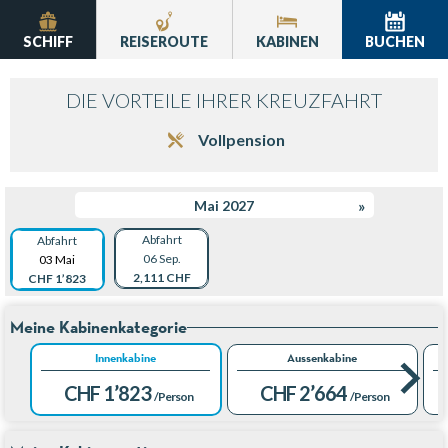
SCHIFF
REISEROUTE
KABINEN
BUCHEN
DIE VORTEILE IHRER KREUZFAHRT
Vollpension
Mai 2027
»
Abfahrt
Abfahrt
06 Sep.
03 Mai
2,111 CHF
CHF 1’823
Meine Kabinenkategorie
Innenkabine
Aussenkabine
CHF 1’823
CHF 2’664
/Person
/Person