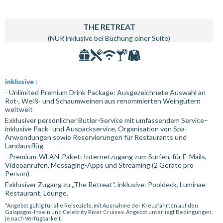
THE RETREAT
(NUR inklusive bei Buchung einer Suite)
inklusive :
- Unlimited Premium Drink Package: Ausgezeichnete Auswahl an
Rot-, Weiß- und Schaumweinen aus renommierten Weingütern
weltweit
Exklusiver persönlicher Butler-Service mit umfassendem Service–
inklusive Pack- und Auspackservice, Organisation von Spa-
Anwendungen sowie Reservierungen für Restaurants und
Landausflüg
- Premium-WLAN-Paket: Internetzugang zum Surfen, für E-Mails,
Videoanrufen, Messaging-Apps und Streaming (2 Geräte pro
Person)
Exklusiver Zugang zu „The Retreat“, inklusive: Pooldeck, Luminae
Restaurant, Lounge.
*Angebot gültig für alle Reiseziele, mit Ausnahme der Kreuzfahrten auf den
Galapagos-Inseln und Celebrity River Cruises. Angebot unterliegt Bedingungen,
je nach Verfügbarkeit.