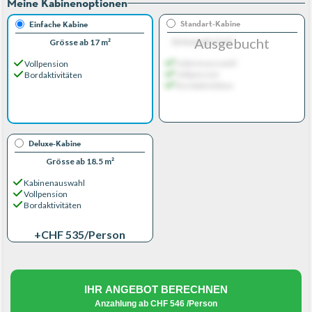
Meine Kabinenoptionen
Standart-Kabine
Einfache Kabine
Ausgebucht
Grösse ab 17 m²
Grösse ab 17 m²
Kabinenauswahl
Vollpension
Vollpension
Bordaktivitäten
Bordaktivitäten
Deluxe-Kabine
Grösse ab 18.5 m²
Kabinenauswahl
Vollpension
Bordaktivitäten
+CHF 535
/Person
IHR ANGEBOT BERECHNEN
Anzahlung ab
CHF 546
/Person