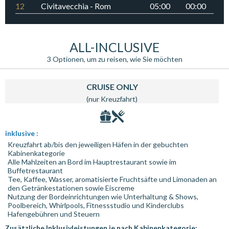
12
Civitavecchia - Rom
05:00
00:00
ALL-INCLUSIVE
3 Optionen, um zu reisen, wie Sie möchten
CRUISE ONLY
(nur Kreuzfahrt)
inklusive :
Kreuzfahrt ab/bis den jeweiligen Häfen in der gebuchten
Kabinenkategorie
Alle Mahlzeiten an Bord im Hauptrestaurant sowie im
Buffetrestaurant
Tee, Kaffee, Wasser, aromatisierte Fruchtsäfte und Limonaden an
den Getränkestationen sowie Eiscreme
Nutzung der Bordeinrichtungen wie Unterhaltung & Shows,
Poolbereich, Whirlpools, Fitnessstudio und Kinderclubs
Hafengebühren und Steuern
Zusätzliche Inklusivleistungen je nach Kabinenkategorie: