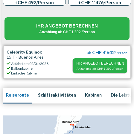
+CHF 492
/Person
+CHF 1’476
/Person
IHR ANGEBOT BERECHNEN
Anzahlung ab
CHF 1’392
/Person
Celebrity Equinox
CHF 4’642
ab
/Person
15 T - Buenos Aires
Abfahrt am
02/01/2028
IHR ANGEBOT BERECHNEN
Balkonkabine
Anzahlung ab
CHF 1’392
/Person
Einfache Kabine
Reiseroute
Schiffsaktivitäten
Kabinen
Die Leistu