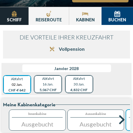
SCHIFF
REISEROUTE
KABINEN
BUCHEN
DIE VORTEILE IHRER KREUZFAHRT
Vollpension
Janvier 2028
Abfahrt
Abfahrt
Abfahrt
16 Jan.
30 Jan.
02 Jan.
5,067 CHF
4,832 CHF
CHF 4’642
Meine Kabinenkategorie
Innenkabine
Aussenkabine
Ausgebucht
Ausgebucht