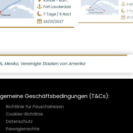
Karibik - Bahamas
For
Fort Lauderdale
7
Ta
7
Tage /
6
Nächte
07/
24/01/2027
 Mexiko, Vereinigte Staaten von Amerika
lgemeine Geschäftsbedingungen (T&Cs):
Richtlinie für Pauschalreisen
Cookies-Richtlinie
Datenschutz
Passagierrechte