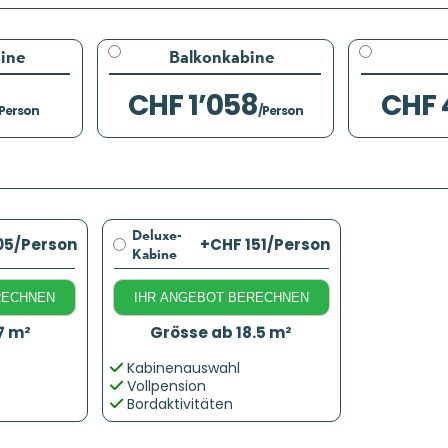
ine
Balkonkabine
CHF 1’058
CHF 
/Person
/Person
Deluxe-
05
/Person
+CHF 151
/Person
Kabine
RECHNEN
IHR ANGEBOT BERECHNEN
7 m²
Grösse ab 18.5 m²
Kabinenauswahl
Vollpension
Bordaktivitäten