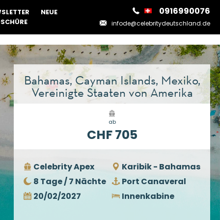
0916990076
SLETTER
NEUE
SCHÜRE
infode@celebritydeutschland.de
Bahamas, Cayman Islands, Mexiko,
Vereinigte Staaten von Amerika
ab
CHF 705
Celebrity Apex
Karibik - Bahamas
8 Tage / 7 Nächte
Port Canaveral
20/02/2027
Innenkabine