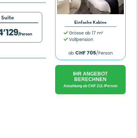
Suite
Einfache Kabine
4’129
Grösse ab 17 m²
/Person
Vollpension
CHF 705
ab
/Person
IHR ANGEBOT
BERECHNEN
Anzahlung ab
CHF 211
/Person