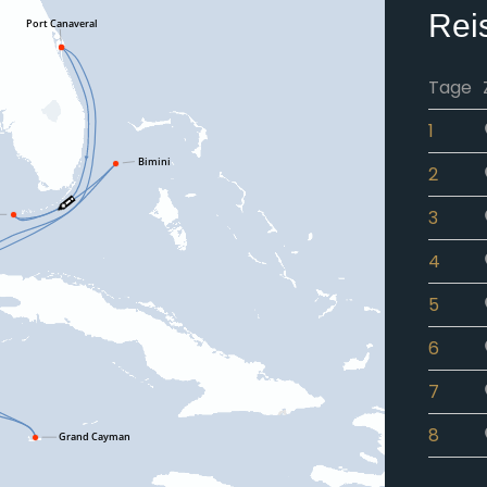
Rei
Tage
1
2
3
4
5
6
7
8