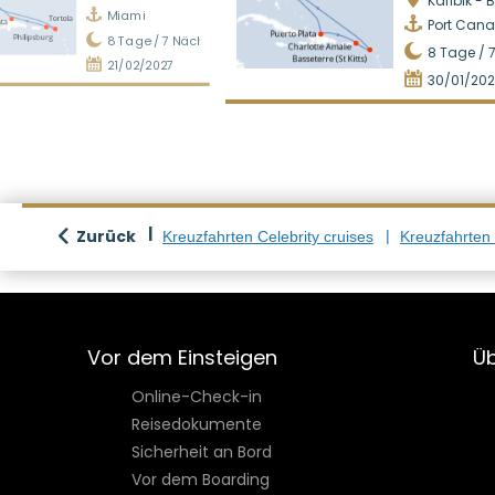
Karibik - Bah
Miami
Port Cana
8
Tage /
7
Nächte
8
Tage /
21/02/2027
30/01/202
Zurück
Kreuzfahrten Celebrity cruises
Kreuzfahrten
Vor dem Einsteigen
Üb
Online-Check-in
Reisedokumente
Sicherheit an Bord
Vor dem Boarding