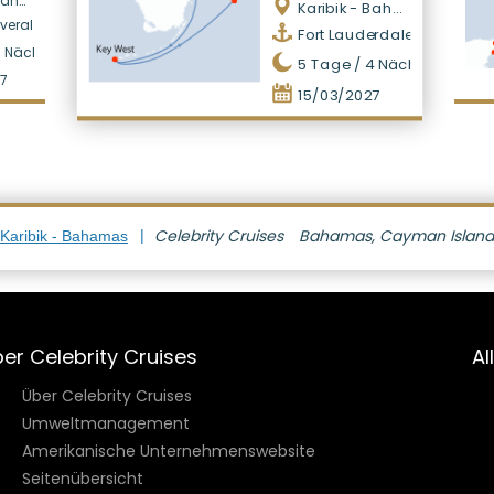
amas
Karibik - Bahamas
veral
Fort Lauderdale
7
Nächte
5
Tage /
4
Nächte
7
15/03/2027
Celebrity Cruises
Bahamas, Cayman Islands,
 Karibik - Bahamas
er Celebrity Cruises
Al
Über Celebrity Cruises
Umweltmanagement
Amerikanische Unternehmenswebsite
Seitenübersicht