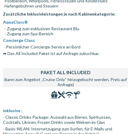
Poolbereich, Whirlpools, Fitnessstudio und Kinderclubs
Hafengebühren und Steuern
Zusätzliche Inklusivleistungen je nach Kabinenkategorie:
AquaClass®
- Zugang zum exklusiven Restaurant Blu
- Zugang zum Spa-Bereich
Concierge Class
-Persönlicher Concierge-Service an Bord
➡ Das All Included Paket ist auf Anfrage zubuchbar.
PAKET ALL INCLUDED
(kann zum Angebot „Cruise Only“ hinzugebucht werden, Preis auf
Anfrage)
inklusive :
- Classic Drinks Package: Auswahl aus Bieren, Spirituosen,
Cocktails, Likören, Frozen Drinks sowie Weinen im Glas
- Basis-WLAN: Internetzugang zum Surfen, für E-Mails und
Messaging-Apps (1 Gerät pro Person in der Kabine)