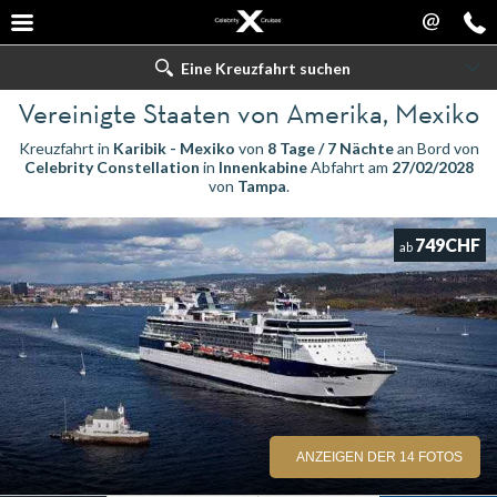
@
Eine Kreuzfahrt suchen
Vereinigte Staaten von Amerika, Mexiko
Kreuzfahrt in
Karibik - Mexiko
von
8 Tage / 7 Nächte
an Bord von
Celebrity Constellation
in
Innenkabine
Abfahrt am
27/02/2028
von
Tampa
.
749CHF
ab
ANZEIGEN DER 14 FOTOS