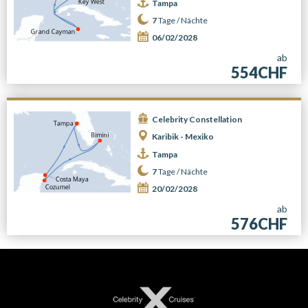
Tampa
7
Tage /
Nächte
06/02/2028
ab
554CHF
Celebrity Constellation
Karibik - Mexiko
Tampa
7
Tage /
Nächte
20/02/2028
ab
576CHF