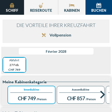
SCHIFF
REISEROUTE
KABINEN
BUCHEN
DIE VORTEILE IHRER KREUZFAHRT
Vollpension
Février 2028
Abfahrt
27 Feb.
CHF 749
Meine Kabinenkategorie
Innenkabine
Aussenkabine
CHF 749
CHF 857
/Person
/Person